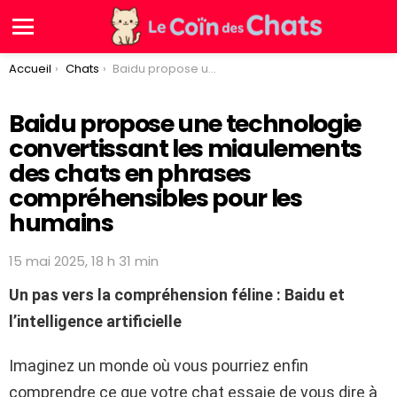
Menu
You are here:
Accueil
Chats
Baidu propose une technologie convertissant les miaulements des chats en phrases compréhensibles pour les humains
Baidu propose une technologie
convertissant les miaulements
des chats en phrases
compréhensibles pour les
humains
15 mai 2025, 18 h 31 min
Un pas vers la compréhension féline : Baidu et
l’intelligence artificielle
Imaginez un monde où vous pourriez enfin
comprendre ce que votre chat essaie de vous dire à